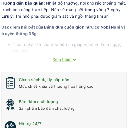
Hướng dẫn bảo quản:
Nhiệt độ thường, nơi khô ráo thoáng mát,
tránh ánh nắng trực tiếp. Nên sử dụng hết trong vòng 7 ngày
Lưu ý:
Trẻ nhỏ phải được giám sát và ngồi thẳng khi ăn
Đặc điểm nổi bật của Bánh dừa cuộn giòn hữu cơ Nobi Nobi vị
truyền thống 35g:
Thành phần từ sữa dừa hữu cơ giúp vị bánh thơm ngậy,
hấp dẫn
Kết cấu dạng que vừa tay, giòn ngon giúp bé dễ cầm, dễ
Xem thêm
thao tác
Thiết kế bao bì với màu sắc bắt mắt, thu hút trẻ và kích
Chính sách đại lý hấp dẫn
thích trí não trẻ phát triển
Mức chiết khấu và thưởng hoa hồng cao
Không chứa ba chất gây dị ứng hàng đầu: KHÔNG chứa
gluten, KHÔNG chứa sữa, KHÔNG chứa trứng
Bảo đảm chất lượng
Đặc biệt hoàn toàn không chứa chất tạo màu, chất bảo
Sản phẩm bảo đảm chất lượng.
quản, an toàn cho thể trạng của bé
An toàn cho bé ăn dặm từ 1 tuổi và cả gia đình
Hỗ trợ 24/7
Đạt chuẩn hữu cơ USDA, chứng nhận Halal, FSSC 22000