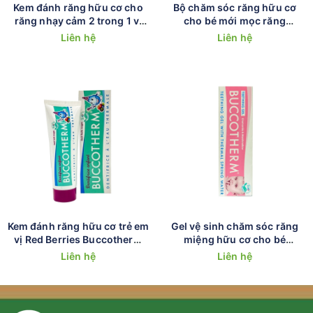
Kem đánh răng hữu cơ cho
Bộ chăm sóc răng hữu cơ
răng nhạy cảm 2 trong 1 vị
cho bé mới mọc răng
bạc hà Buccotherm 75ml
Buccotherm 50ml kèm bàn
Liên hệ
Liên hệ
chải
Kem đánh răng hữu cơ trẻ em
Gel vệ sinh chăm sóc răng
vị Red Berries Buccotherm
miệng hữu cơ cho bé
50ml (trên 3T)
Buccotherm 50ml
Liên hệ
Liên hệ