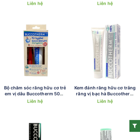
(Từ 7-12 tuổi)
7-12 tuổi)
Liên hệ
Liên hệ
Bộ chăm sóc răng hữu cơ trẻ
Kem đánh răng hữu cơ trắng
em vị dâu Buccotherm 50ml
răng vị bạc hà Buccotherm
kèm bàn chải (Trẻ em 2-6
75ml
Liên hệ
Liên hệ
tuổi)