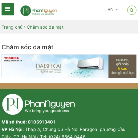
VN
Trang chủ
Chăm sóc da mặt
Chăm sóc da mặt
Mã số thuế: 0106913401
VP Hà Nội:
Tháp A, Chung cư Hà Nội Paragon, phường Cầu
Giấy, TP. Hà Nội
/
Tel:
(024) 6664.0446