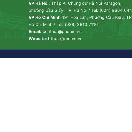
VP Hà Nội:
Tháp A, Chung cư Hà Nội Paragon,
phường Cầu Giấy, TP. Hà Nội
/
Tel:
(024) 6664.04
VP Hồ Chí Minh
191 Hoa Lan, Phường Cầu Kiệu, TP
Hồ Chí Minh
/
Tel:
(028) 3910.7116
Email:
contact@pncom.vn
Website:
https://pncom.vn