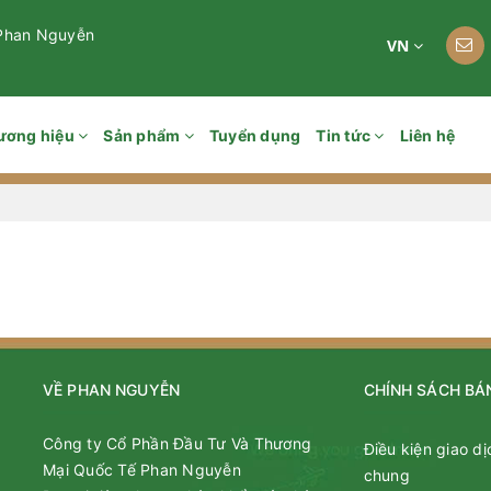
 Phan Nguyễn
VN
ương hiệu
Sản phẩm
Tuyển dụng
Tin tức
Liên hệ
VỀ PHAN NGUYỄN
CHÍNH SÁCH BÁ
Công ty Cổ Phần Đầu Tư Và Thương
Điều kiện giao dị
Mại Quốc Tế Phan Nguyễn
chung