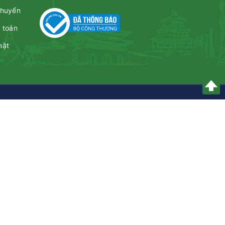
chuyển
 toán
mật