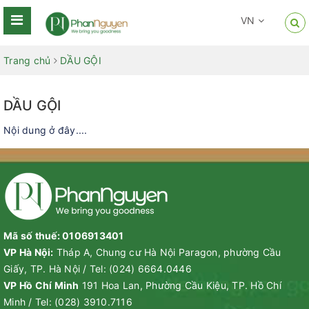
VN
Trang chủ
DẦU GỘI
DẦU GỘI
Nội dung ở đây....
Mã số thuế: 0106913401
VP Hà Nội:
Tháp A, Chung cư Hà Nội Paragon, phường Cầu
Giấy, TP. Hà Nội
/
Tel:
(024) 6664.0446
VP Hồ Chí Minh
191 Hoa Lan, Phường Cầu Kiệu, TP. Hồ Chí
Minh
/
Tel:
(028) 3910.7116