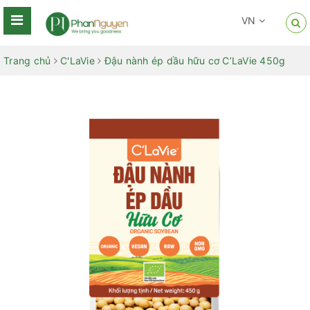
VN
Trang chủ
C'LaVie
Đậu nành ép dầu hữu cơ C’LaVie 450g