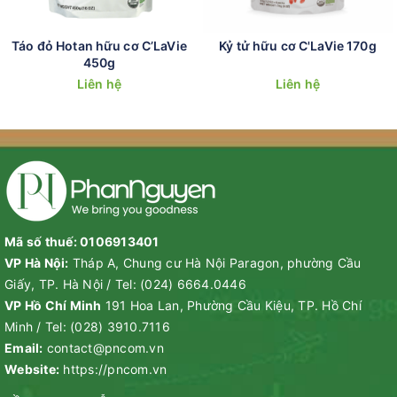
Táo đỏ Hotan hữu cơ C’LaVie
Kỷ tử hữu cơ C'LaVie 170g
450g
Liên hệ
Liên hệ
Mã số thuế: 0106913401
VP Hà Nội:
Tháp A, Chung cư Hà Nội Paragon, phường Cầu
Giấy, TP. Hà Nội
/
Tel:
(024) 6664.0446
VP Hồ Chí Minh
191 Hoa Lan, Phường Cầu Kiệu, TP. Hồ Chí
Minh
/
Tel:
(028) 3910.7116
Email:
contact@pncom.vn
Website:
https://pncom.vn