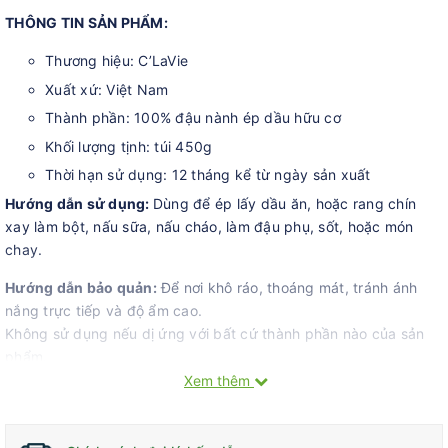
THÔNG TIN SẢN PHẨM:
Thương hiệu: C’LaVie
Xuất xứ: Việt Nam
Thành phần: 100% đậu nành ép dầu hữu cơ
Khối lượng tịnh: túi 450g
Thời hạn sử dụng: 12 tháng kể từ ngày sản xuất
Hướng dẫn sử dụng:
Dùng để ép lấy dầu ăn, hoặc rang chín
xay làm bột, nấu sữa, nấu cháo, làm đậu phụ, sốt, hoặc món
chay.
Hướng dẫn bảo quản:
Để nơi khô ráo, thoáng mát, tránh ánh
nắng trực tiếp và độ ẩm cao.
Không sử dụng nếu dị ứng với bất cứ thành phần nào của sản
phẩm.
Xem thêm
Chứng nhận hữu cơ:
Sản phẩm đạt chuẩn hữu cơ EU (Châu Âu)