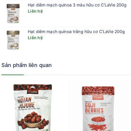
trạng dẻo dai
Hạt diêm mạch quinoa 3 màu hữu cơ C’LaVie 200g
Liên hệ
Nhờ hàm lượng axit axetic thực vật dồi dào kết hợp cùng nguồn
dưỡng chất từ mật ong và nước cốt táo, sản phẩm mang lại
nhiều lợi ích vàng cho cơ thể:
Hạt diêm mạch quinoa trắng hữu cơ C’LaVie 200g
Liên hệ
Nuôi dưỡng hệ tiêu hóa khỏe mạnh:
Hàm lượng axit
axetic tự nhiên cùng hệ vi sinh phong phú từ con giấm mẹ
sống giúp cân bằng hệ vi sinh đường ruột, hỗ trợ hệ tiêu
hóa hoạt động trơn tru, giảm cảm giác đầy bụng và hỗ trợ
Sản phẩm liên quan
hấp thu dưỡng chất tối ưu.
Thanh lọc cơ thể nhẹ nhàng và tăng cường năng lượng:
Thúc đẩy quá trình trao đổi chất và chuyển hóa năng
lượng tự nhiên diễn ra thuận lợi, giúp cơ thể giải phóng
các năng lượng tích tụ, đem lại cảm giác nhẹ nhàng, sảng
khoái cho ngày mới năng suất.
Làm dịu cơ thể và tăng cường đề kháng:
Sự bổ sung tinh
tế của mật ong hữu cơ và nước ép táo không chỉ giúp
hương vị trở nên mềm mại, dễ tiếp cận mà còn hỗ trợ làm