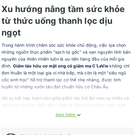
Xu hướng nâng tầm sức khỏe
từ thức uống thanh lọc dịu
ngọt
Trong hành trình chăm sóc sức khỏe chủ động, việc lựa chọn
những nguồn thực phẩm "sạch từ gốc" và vẹn nguyên tính bản
nguyên của thiên nhiên luôn là ưu tiên hàng đầu của mỗi gia
đình.
Giấm táo hữu cơ mật ong có giấm mẹ C’LaVie
không chỉ
đơn thuần là một loại gia vị nhà bếp, mà còn là một "siêu ngũ
cốc sinh học" hỗ trợ thanh lọc cơ thể nhẹ nhàng, được tinh
tuyển từ những vườn táo đạt chuẩn hữu cơ Châu Âu.
Với sự kết hợp hoàn hảo giữa giấm táo thô lên men tự nhiên và
mật ong nguyên chất, đây chính là giải pháp sống xanh vượt
trội, giúp bạn nâng tầm thể trạng mỗi ngày một cách nhẹ
Xem thêm
nhàng, dễ chịu và an lành nhất.
Công thức phối trộn độc quyền