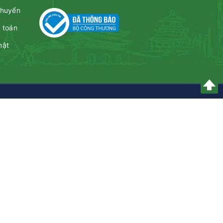
chuyển
 toán
mật