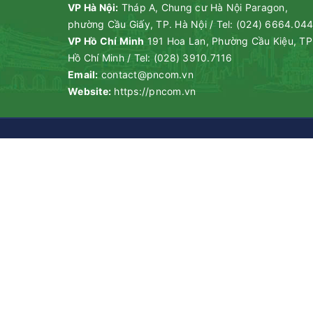
VP Hà Nội:
Tháp A, Chung cư Hà Nội Paragon,
phường Cầu Giấy, TP. Hà Nội
/
Tel:
(024) 6664.04
VP Hồ Chí Minh
191 Hoa Lan, Phường Cầu Kiệu, TP
Hồ Chí Minh
/
Tel:
(028) 3910.7116
Email:
contact@pncom.vn
Website:
https://pncom.vn