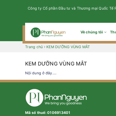
Công ty Cổ phần Đầu tư và Thương mại Quốc Tế
Về chúng tôi
Th
Trang chủ
KEM DƯỠNG VÙNG MẮT
KEM DƯỠNG VÙNG MẮT
Nội dung ở đây....
Mã số thuế: 0106913401