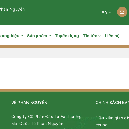
 Phan Nguyễn
VN
ương hiệu
Sản phẩm
Tuyển dụng
Tin tức
Liên hệ
VỀ PHAN NGUYỄN
CHÍNH SÁCH BÁ
Công ty Cổ Phần Đầu Tư Và Thương
Điều kiện giao dị
Mại Quốc Tế Phan Nguyễn
chung