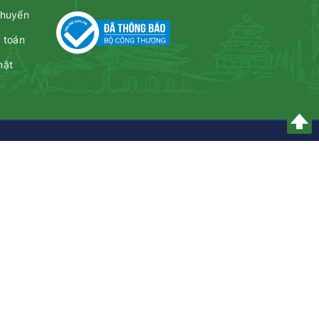
chuyển
 toán
mật