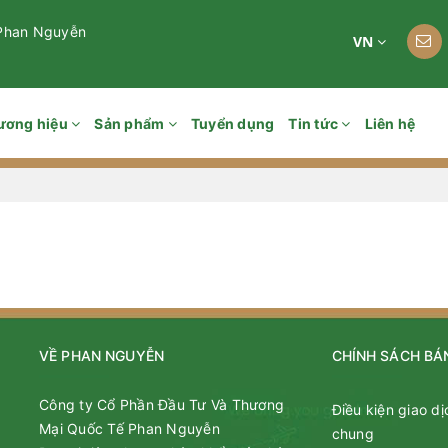
 Phan Nguyễn
VN
ương hiệu
Sản phẩm
Tuyển dụng
Tin tức
Liên hệ
VỀ PHAN NGUYỄN
CHÍNH SÁCH BÁ
Công ty Cổ Phần Đầu Tư Và Thương
Điều kiện giao dị
Mại Quốc Tế Phan Nguyễn
chung