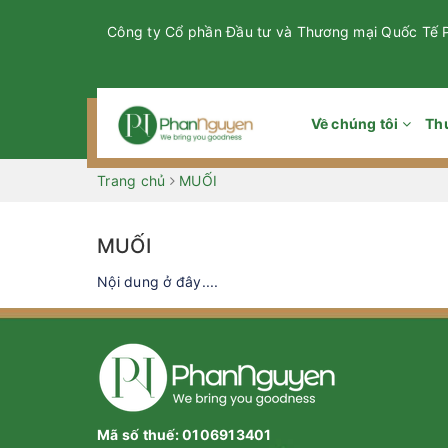
Công ty Cổ phần Đầu tư và Thương mại Quốc Tế
Về chúng tôi
Th
Trang chủ
MUỐI
MUỐI
Nội dung ở đây....
Mã số thuế: 0106913401