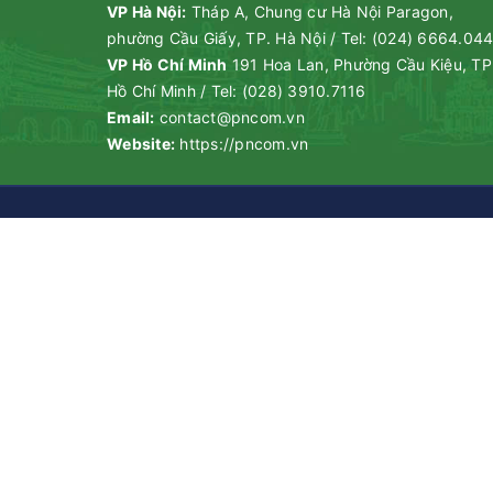
VP Hà Nội:
Tháp A, Chung cư Hà Nội Paragon,
phường Cầu Giấy, TP. Hà Nội
/
Tel:
(024) 6664.04
VP Hồ Chí Minh
191 Hoa Lan, Phường Cầu Kiệu, TP
Hồ Chí Minh
/
Tel:
(028) 3910.7116
Email:
contact@pncom.vn
Website:
https://pncom.vn