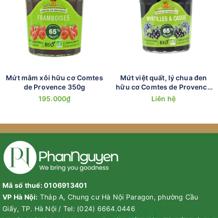
Mứt mâm xôi hữu cơ Comtes
Mứt việt quất, lý chua đen
de Provence 350g
hữu cơ Comtes de Provence
350g
195.000₫
Liên hệ
Mã số thuế: 0106913401
VP Hà Nội:
Tháp A, Chung cư Hà Nội Paragon, phường Cầu
Giấy, TP. Hà Nội
/
Tel:
(024) 6664.0446