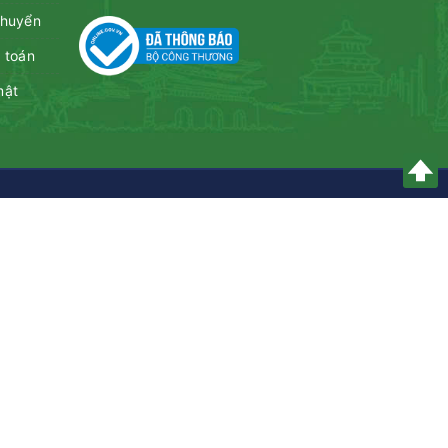
chuyển
 toán
mật