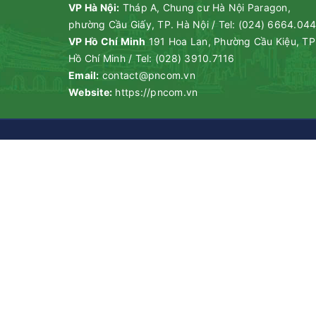
VP Hà Nội:
Tháp A, Chung cư Hà Nội Paragon,
phường Cầu Giấy, TP. Hà Nội
/
Tel:
(024) 6664.04
VP Hồ Chí Minh
191 Hoa Lan, Phường Cầu Kiệu, TP
Hồ Chí Minh
/
Tel:
(028) 3910.7116
Email:
contact@pncom.vn
Website:
https://pncom.vn