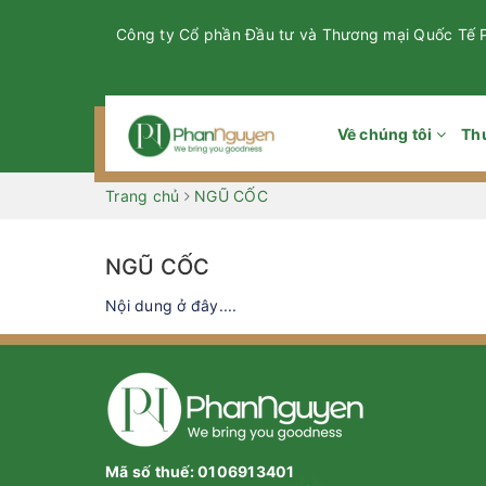
Công ty Cổ phần Đầu tư và Thương mại Quốc Tế
Về chúng tôi
Th
Trang chủ
NGŨ CỐC
NGŨ CỐC
Nội dung ở đây....
Mã số thuế: 0106913401