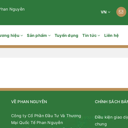
 Phan Nguyễn
VN
ương hiệu
Sản phẩm
Tuyển dụng
Tin tức
Liên hệ
VỀ PHAN NGUYỄN
CHÍNH SÁCH BÁ
Công ty Cổ Phần Đầu Tư Và Thương
Điều kiện giao dị
Mại Quốc Tế Phan Nguyễn
chung