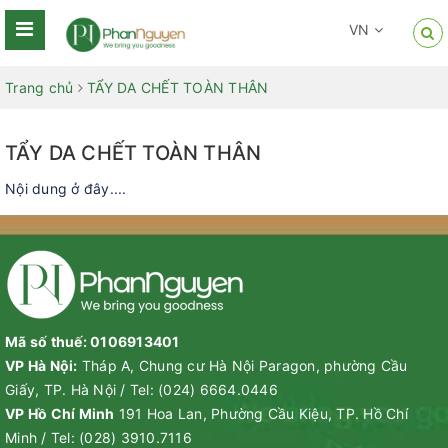
VN
Trang chủ
TẨY DA CHẾT TOÀN THÂN
TẨY DA CHẾT TOÀN THÂN
Nội dung ở đây....
Mã số thuế: 0106913401
VP Hà Nội:
Tháp A, Chung cư Hà Nội Paragon, phường Cầu
Giấy, TP. Hà Nội
/
Tel:
(024) 6664.0446
VP Hồ Chí Minh
191 Hoa Lan, Phường Cầu Kiệu, TP. Hồ Chí
Minh
/
Tel:
(028) 3910.7116