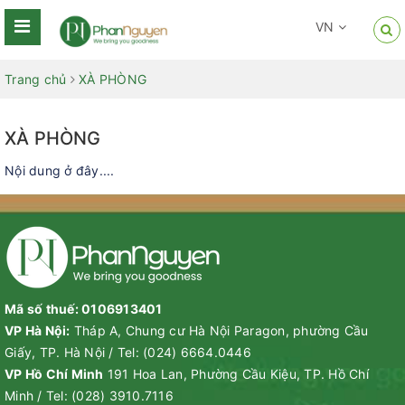
VN
Trang chủ
XÀ PHÒNG
XÀ PHÒNG
Nội dung ở đây....
Mã số thuế: 0106913401
VP Hà Nội:
Tháp A, Chung cư Hà Nội Paragon, phường Cầu
Giấy, TP. Hà Nội
/
Tel:
(024) 6664.0446
VP Hồ Chí Minh
191 Hoa Lan, Phường Cầu Kiệu, TP. Hồ Chí
Minh
/
Tel:
(028) 3910.7116