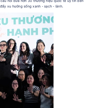
 cầu nối đưa hơn 30 thương hiệu quốc tế uy tín đến
 đẩy xu hướng sống xanh - sạch - lành.