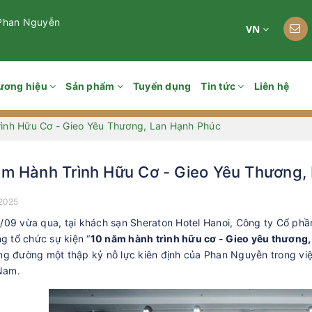
 Phan Nguyễn
VN
ương hiệu
Sản phẩm
Tuyển dụng
Tin tức
Liên hệ
ình Hữu Cơ - Gieo Yêu Thương, Lan Hạnh Phúc
m Hành Trình Hữu Cơ - Gieo Yêu Thương,
2025
/09 vừa qua, tại khách sạn Sheraton Hotel Hanoi, Công ty Cổ ph
ng tổ chức sự kiện “
10 năm hành trình hữu cơ - Gieo yêu thương,
g đường một thập kỷ nỗ lực kiên định của Phan Nguyễn trong việc 
 Nam.