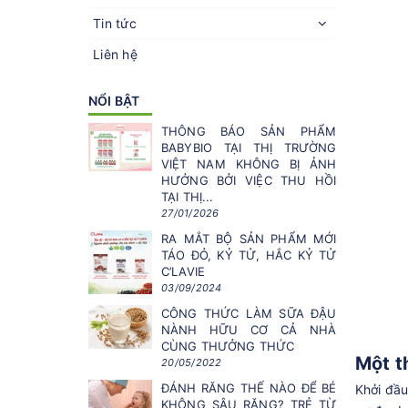
Tin tức
Liên hệ
NỔI BẬT
THÔNG BÁO SẢN PHẨM
BABYBIO TẠI THỊ TRƯỜNG
VIỆT NAM KHÔNG BỊ ẢNH
HƯỞNG BỞI VIỆC THU HỒI
TẠI THỊ...
27/01/2026
RA MẮT BỘ SẢN PHẨM MỚI
TÁO ĐỎ, KỶ TỬ, HẮC KỶ TỬ
C’LAVIE
03/09/2024
CÔNG THỨC LÀM SỮA ĐẬU
NÀNH HỮU CƠ CẢ NHÀ
CÙNG THƯỞNG THỨC
Một t
20/05/2022
ĐÁNH RĂNG THẾ NÀO ĐỂ BÉ
Khởi đầu
KHÔNG SÂU RĂNG? TRẺ TỪ