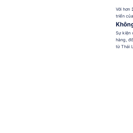
Với hơn
triển củ
Không
Sự kiện 
hàng, đố
từ Thái 