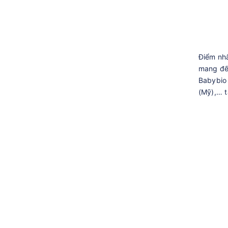
Điểm nhấ
mang đến
Babybio 
(Mỹ),… t