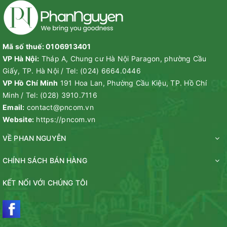
thế rất phù hợp với người ăn kiêng và tiểu đường type 2.
Bù chất điện giải và Vitamin C: Đường Dừa Nước hữu
cơ có hàm lượng cao các loại muối khoáng như Natri, Kali,
Magie,… Vì vậy sử dụng Đường Dừa Nước hữu cơ giúp cơ
Mã số thuế: 0106913401
thể bù đắp các loại khoáng chất, cân bằng điện giải, cải
VP Hà Nội:
Tháp A, Chung cư Hà Nội Paragon, phường Cầu
thiện hệ xương khớp và tim mạch. Hỗ trợ tăng cường hệ
Giấy, TP. Hà Nội
/
Tel:
(024) 6664.0446
miễn dịch, sức đề kháng cho cơ thể.
VP Hồ Chí Minh
191 Hoa Lan, Phường Cầu Kiệu, TP. Hồ Chí
Minh
/
Tel:
(028) 3910.7116
Email:
contact@pncom.vn
Website:
https://pncom.vn
VỀ PHAN NGUYỄN
CHÍNH SÁCH BÁN HÀNG
KẾT NỐI VỚI CHÚNG TÔI