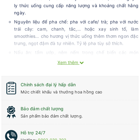
ly thức uống cung cấp năng lượng và khoáng chất hằng
ngày.
Nguyên liệu để pha chế: pha với cafe/ trà; pha với nước
trái cây: cam, chanh, tắc,… hoặc xay sinh tố, làm
smoothies… cho hương vị thức uống thêm thơm ngon đặc
trưng, ngọt đậm đà tự nhiên. Tỷ lệ pha tùy sở thích.
Nấu ăn: tẩm ướp, nêm nếm trong chế biến các món
nướng, món xào, món kho; nguyên liệu để nấu chè, làm
Xem thêm
bánh; ăn kèm với khoai mì, khoai lang,…
Chính sách đại lý hấp dẫn
Mức chiết khấu và thưởng hoa hồng cao
Bảo đảm chất lượng
Sản phẩm bảo đảm chất lượng.
Hỗ trợ 24/7