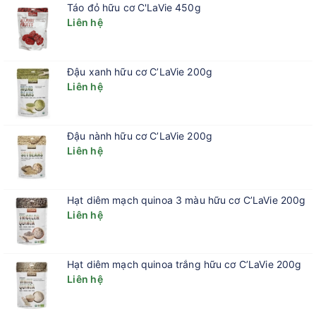
Táo đỏ hữu cơ C'LaVie 450g
Người mắc bệnh tiểu đường type 2
Liên hệ
Bé ăn dặm hoặc mẹ bầu
Người thường xuyên vận động cần bổ sung vitamin,
Đậu xanh hữu cơ C’LaVie 200g
khoáng chất
Liên hệ
Đậu nành hữu cơ C’LaVie 200g
Liên hệ
Hạt diêm mạch quinoa 3 màu hữu cơ C’LaVie 200g
Liên hệ
Hạt diêm mạch quinoa trắng hữu cơ C’LaVie 200g
Liên hệ