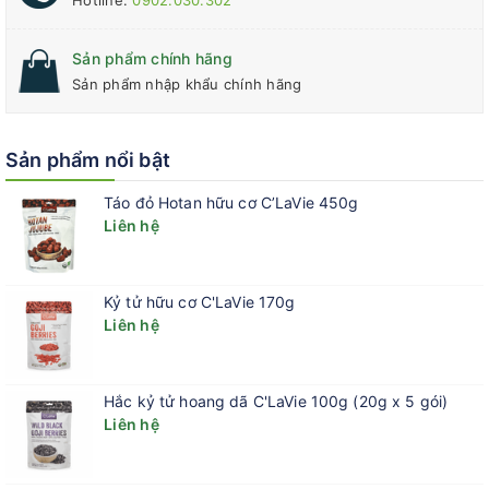
Hotline:
0902.030.302
Sản phẩm chính hãng
Sản phẩm nhập khẩu chính hãng
Sản phẩm nổi bật
Táo đỏ Hotan hữu cơ C’LaVie 450g
Liên hệ
Hướng dẫn bảo quản:
Bảo quản trong nơi khô ráo, thoáng mát,
Kỷ tử hữu cơ C'LaVie 170g
tránh ánh sáng trực tiếp. Nhiệt độ kho từ 20-25 độ C. Đóng kín
Liên hệ
nắp sau mỗi lần sử dụng
Hướng dẫn bảo quản sau mở gói/chai:
Nên bảo quản ở ngăn
mát tủ lạnh 8-10 độ C
Hắc kỷ tử hoang dã C'LaVie 100g (20g x 5 gói)
Hạn sử dụng:
24 tháng
Liên hệ
Đối tượng sử dụng:
Người ăn kiêng