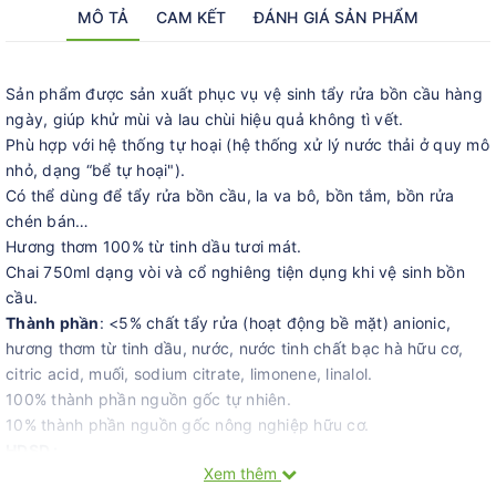
MÔ TẢ
CAM KẾT
ĐÁNH GIÁ SẢN PHẨM
Sản phẩm được sản xuất phục vụ vệ sinh tẩy rửa bồn cầu hàng
ngày, giúp khử mùi và lau chùi hiệu quả không tì vết.
Phù hợp với hệ thống tự hoại (hệ thống xử lý nước thải ở quy mô
nhỏ, dạng “bể tự hoại").
Có thể dùng để tẩy rửa bồn cầu, la va bô, bồn tắm, bồn rửa
chén bán…
Hương thơm 100% từ tinh dầu tươi mát.
Chai 750ml dạng vòi và cổ nghiêng tiện dụng khi vệ sinh bồn
cầu.
Thành phần
: <5% chất tẩy rửa (hoạt động bề mặt) anionic,
hương thơm từ tinh dầu, nước, nước tinh chất bạc hà hữu cơ,
citric acid, muối, sodium citrate, limonene, linalol.
100% thành phần nguồn gốc tự nhiên.
10% thành phần nguồn gốc nông nghiệp hữu cơ.
HDSD :
Xem thêm
- Lắc đều trước khi sử dụng