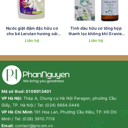
Nước giặt đậm đặc hữu cơ
Tinh dầu hữu cơ tổng hợp
cho bé Lerutan hương oải
thanh lọc không khí Gravier
hương 1.5L
30ml
Liên hệ
Liên hệ
Mã số thuế: 0106913401
VP Hà Nội:
Tháp A, Chung cư Hà Nội Paragon, phường Cầu
Giấy, TP. Hà Nội
/
Tel:
(024) 6664.0446
VP Hồ Chí Minh
191 Hoa Lan, Phường Cầu Kiệu, TP. Hồ Chí
Minh
/
Tel:
(028) 3910.7116
Email:
contact@pncom.vn