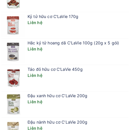
Màu và độ nhớt có thể thay đổi theo từng lô sản xuất vì bản
chất nguồn gốc tự nhiên của các thành phần, nhưng không làm
Kỷ tử hữu cơ C'LaVie 170g
ảnh hưởng đến chất lượng sản phẩm.
Liên hệ
Xuất xứ thương hiệu: Pháp
Chứng nhận hữu cơ Ecodetergent BIO bởi Ecocert
Hắc kỷ tử hoang dã C'LaVie 100g (20g x 5 gói)
Liên hệ
Táo đỏ hữu cơ C'LaVie 450g
Liên hệ
Đậu xanh hữu cơ C’LaVie 200g
Liên hệ
Đậu nành hữu cơ C’LaVie 200g
Liên hệ