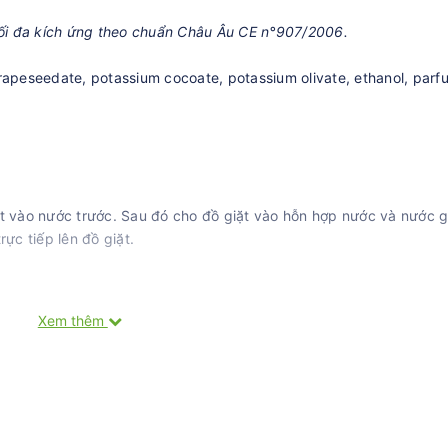
 tối đa kích ứng theo chuẩn Châu Âu CE n°907/2006.
rapeseedate, potassium cocoate, potassium olivate, ethanol, parf
ặt vào nước trước. Sau đó cho đồ giặt vào hỗn hợp nước và nước g
rực tiếp lên đồ giặt.
iặt.
Xem thêm
iặt.
ặt trực tiếp lên đồ giặt.
gốc hoàn toàn thực vật nên màu sắc, độ nhớt có thể thay đổi tuỳ 
vào có thể khác nhau theo từng đợt thu hoạch. Tuy nhiên, điều nà