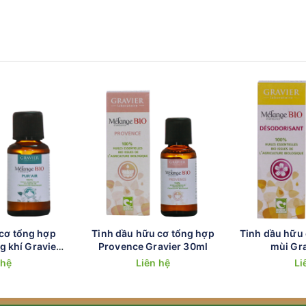
nh độc lập Visagro (Certipaq 75015 Paris).
cơ tổng hợp
Tinh dầu hữu cơ tổng hợp
Tinh dầu hữu
g khí Gravier
Provence Gravier 30ml
mùi Gr
ml
 hệ
Liên hệ
Li