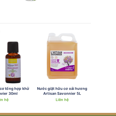
 cơ tổng hợp khử
Nước giặt hữu cơ oải hương
Gel tẩy r
avier 30ml
Artisan Savonnier 5L
Artisan 
ên hệ
Liên hệ