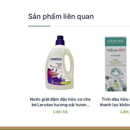
ảnh hưởng đến chất lượng của sản phẩm.
Xuất xứ thương hiệu: Pháp
Sản phẩm liên quan
Chứng nhận hữu cơ bởi Nature & Progrès và kiểm đị
Nước giặt đậm đặc hữu cơ cho
Tinh dầu hữu 
bé Lerutan hương oải hương
thanh lọc khôn
1.5L
30
Liên hệ
Liên