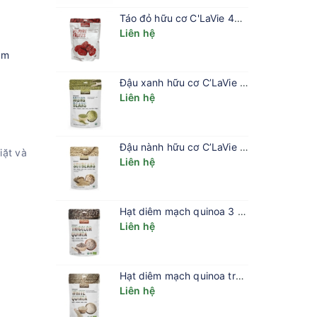
Táo đỏ hữu cơ C'LaVie 450g
Liên hệ
um
Đậu xanh hữu cơ C’LaVie 200g
Liên hệ
Đậu nành hữu cơ C’LaVie 200g
iặt và
Liên hệ
Hạt diêm mạch quinoa 3 màu hữu cơ C’LaVie 200g
Liên hệ
Hạt diêm mạch quinoa trắng hữu cơ C’LaVie 200g
Liên hệ
từng lô
y không