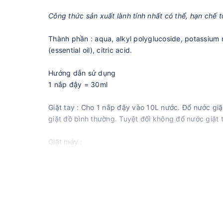
Công thức sản xuất lành tính nhất có thể, hạn chế
Thành phần : aqua, alkyl polyglucoside, potassium 
(essential oil), citric acid.
Hướng dẫn sử dụng
1 nắp đậy = 30ml
Giặt tay : Cho 1 nắp đậy vào 10L nước. Đổ nước gi
giặt đồ bình thường. Tuyệt đối không đổ nước giặt t
Giặt máy :
- Đồ không dơ nhiều : 1 nắp đậy cho 4-5kg đồ/lần g
- Đồ dơ bình thường : 2 nắp đậy cho 4-5kg đồ/lần g
- Đồ dơ : 2,5 nắp đậy cho 4-5kg đồ/lần giặt.
- Đồ rất dơ : 3 nắp đậy cho 4-5kg đồ/lần giặt.
- Đổ nước giặt vào ngăn. Tuyệt đối không đổ nước gi
Lưu ý: Vì các thành phần hoạt chất chính có nguồn 
hàng sản xuất, do chất lượng của nguyên liệu đầu 