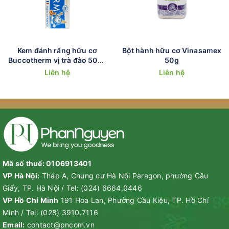
Kem đánh răng hữu cơ
Bột hành hữu cơ Vinasamex
Buccotherm vị trà đào 50ml
50g
(Từ 7-12 tuổi)
Liên hệ
Liên hệ
Mã số thuế: 0106913401
VP Hà Nội:
Tháp A, Chung cư Hà Nội Paragon, phường Cầu
Giấy, TP. Hà Nội
/
Tel:
(024) 6664.0446
VP Hồ Chí Minh
191 Hoa Lan, Phường Cầu Kiệu, TP. Hồ Chí
Minh
/
Tel:
(028) 3910.7116
Email:
contact@pncom.vn