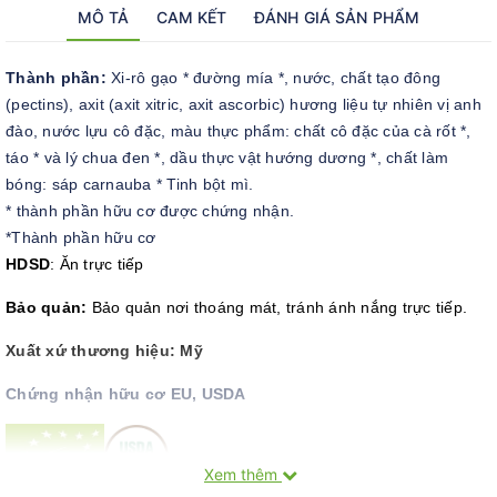
MÔ TẢ
CAM KẾT
ĐÁNH GIÁ SẢN PHẨM
Thành phần:
Xi-rô gạo * đường mía *, nước, chất tạo đông
(pectins), axit (axit xitric, axit ascorbic) hương liệu tự nhiên vị anh
đào, nước lựu cô đặc, màu thực phẩm: chất cô đặc của cà rốt *,
táo * và lý chua đen *, dầu thực vật hướng dương *, chất làm
bóng: sáp carnauba * Tinh bột mì.
* thành phần hữu cơ được chứng nhận.
*Thành phần hữu cơ
HDSD
: Ăn trực tiếp
Bảo quản:
Bảo quản nơi thoáng mát, tránh ánh nắng trực tiếp.
Xuất xứ thương hiệu: Mỹ
Chứng nhận hữu cơ EU, USDA
Xem thêm