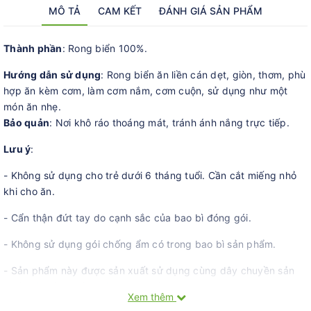
MÔ TẢ
CAM KẾT
ĐÁNH GIÁ SẢN PHẨM
Thành phần
: Rong biển 100%.
Hướng dẫn sử dụng
: Rong biển ăn liền cán dẹt, giòn, thơm, phù
hợp ăn kèm cơm, làm cơm nắm, cơm cuộn, sử dụng như một
món ăn nhẹ.
Bảo quản
: Nơi khô ráo thoáng mát, tránh ánh nắng trực tiếp.
Lưu ý
:
- Không sử dụng cho trẻ dưới 6 tháng tuổi. Cần cắt miếng nhỏ
khi cho ăn.
- Cẩn thận đứt tay do cạnh sắc của bao bì đóng gói.
- Không sử dụng gói chống ẩm có trong bao bì sản phẩm.
- Sản phẩm này được sản xuất sử dụng cùng dây chuyền sản
xuất các sản phẩm trứng, sữa, kiều mạch, đậu phộng, cá thu,
Xem thêm
cua, hạt thông, thịt lợn, đào, cà chua, quả óc chó, thịt gà, thịt