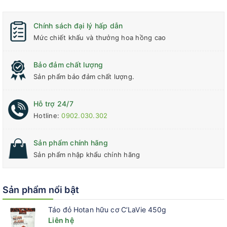
bò, mực và một số động vật như hàu, bào ngư, trai. Cần cẩn
thận đối với các trường hợp bị dị ứng với một số thành phần
Chính sách đại lý hấp dẫn
được nêu trên.
Mức chiết khấu và thưởng hoa hồng cao
Xuất xứ thương hiệu:
Hàn Quốc.
Bảo đảm chất lượng
Chứng nhận hữu cơ USDA và Hàn Quốc
Sản phẩm bảo đảm chất lượng.
Hỗ trợ 24/7
Hotline:
0902.030.302
Sản phẩm chính hãng
Sản phẩm nhập khẩu chính hãng
Sản phẩm nổi bật
Táo đỏ Hotan hữu cơ C’LaVie 450g
Liên hệ