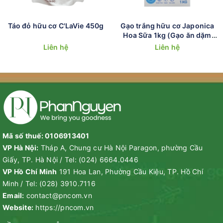
giãn tuyệt hảo.
Chế biến món ăn:
Thêm vào các món canh hầm bổ
Táo đỏ hữu cơ C'LaVie 450g
Gạo trắng hữu cơ Japonica
dưỡng, cháo, ngũ cốc, salad, món tráng miệng hoặc các
Hoa Sữa 1kg (Gạo ăn dặm
loại bánh nướng để gia tăng hương vị và giá trị dinh
cho bé)
Liên hệ
Liên hệ
dưỡng.
Mẹo bảo quản để táo luôn dẻo ngon:
Để sản phẩm nơi khô ráo, thoáng mát, tránh ánh nắng trực
tiếp và nơi có độ ẩm cao.
Vuốt kín và chặt miệng túi zip sau mỗi lần sử dụng.
Đối tượng phù hợp sử dụng
Mã số thuế: 0106913401
VP Hà Nội:
Tháp A, Chung cư Hà Nội Paragon, phường Cầu
Nhờ sự tinh khiết và an toàn tuyệt đối, sản phẩm là người bạn
Giấy, TP. Hà Nội
/
Tel:
(024) 6664.0446
đồng hành cho mọi thành viên:
VP Hồ Chí Minh
191 Hoa Lan, Phường Cầu Kiệu, TP. Hồ Chí
Người làm việc văn phòng, người lao động trí óc thường
Minh
/
Tel:
(028) 3910.7116
xuyên căng thẳng, mệt mỏi.
Email:
contact@pncom.vn
Người suy nhược cơ thể, người cao tuổi cần bổ sung dinh
Website:
https://pncom.vn
dưỡng để tăng cường thể trạng.