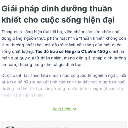
Giải pháp dinh dưỡng thuần
khiết cho cuộc sống hiện đại
Trong nhịp sống hiện đại hối hả, việc chăm sóc sức khỏe chủ
động bằng nguồn thực phẩm "sạch" và "thuần khiết" không còn
là xu hướng nhất thời, mà đã trở thành nền tảng của một cuộc
sống chất lượng.
Táo đỏ hữu cơ Ningxia C'LaVie 450g
chính là
món quà quý giá từ thiên nhiên, mang đến giải pháp dinh dưỡng
an toàn, thượng hạng cho cả gia đình bạn.
Được canh tác theo tiêu chuẩn hữu cơ quốc tế nghiêm ngặt, mỗi
quả táo đỏ đều là sự kết tinh của tinh túy đất trời, giúp bạn nuôi
dưỡng cơ thể, tái tạo năng lượng từ sâu bên trong một cách tự
nhiên và an lành nhất.
Sự khác biệt từ tiêu chuẩn chất
Xem thêm
lượng vượt trội