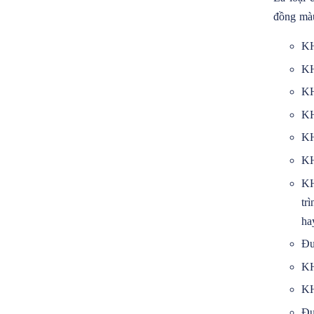
đồng màu
KH
KH
KH
KH
KH
KH
KH
tr
ha
Đư
KH
KH
Đư