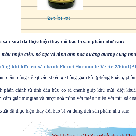
 sản xuất đã thực hiện thay đổi bao bì sản phẩm như sau:
i màu nhận diện, bố cục và hình ảnh hoa hướng dương cũng nh
không khí hữu cơ sả chanh Fleuri Harmonie Verte 250ml(A
ản phẩm dùng để xịt các khoảng không gian kín (phòng khách, phòn
h phần chính từ tinh dầu hữu cơ sả chanh giúp khử mùi, diệt khuẩ
 cảm giác thư giãn và được hoà mình với thiên nhiên với mùi sả ch
xuất đã thực hiện thay đổi bao bì và dung tích sản phẩm như sau: