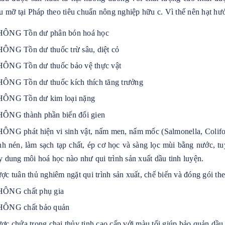
 mỡ tại Pháp theo tiêu chuẩn nông nghiệp hữu c. Vì thế nên hạt h
ÔNG Tồn dư phân bón hoá học
ÔNG Tồn dư thuốc trừ sâu, diệt cỏ
ÔNG Tồn dư thuốc bảo vệ thực vật
ÔNG Tồn dư thuốc kích thích tăng trưởng
ÔNG Tồn dư kim loại nặng
ÔNG thành phần biến đổi gien
ÔNG phát hiện vi sinh vật, nấm men, nấm mốc (Salmonella, Colifor
ình nén, làm sạch tạp chất, ép cơ học và sàng lọc mùi bằng nước, tu
y dung môi hoá học nào như qui trình sản xuất dầu tinh luyện.
ợc tuân thủ nghiêm ngặt qui trình sản xuất, chế biến và đóng gói t
ÔNG chất phụ gia
ÔNG chất bảo quản
ợc chứa trong chai thủy tinh cao cấp với màu tối giúp bảo quản dầu