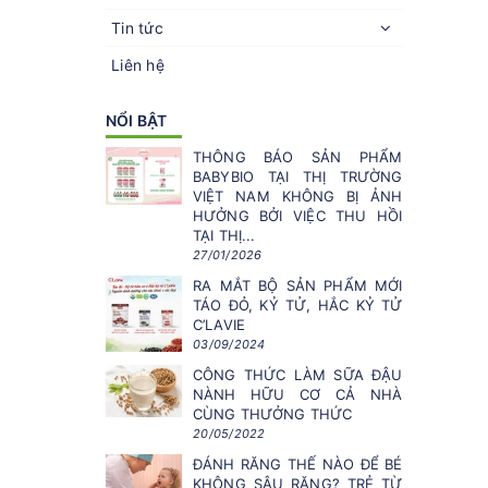
Tin tức
Liên hệ
NỔI BẬT
THÔNG BÁO SẢN PHẨM
BABYBIO TẠI THỊ TRƯỜNG
VIỆT NAM KHÔNG BỊ ẢNH
HƯỞNG BỞI VIỆC THU HỒI
TẠI THỊ...
27/01/2026
RA MẮT BỘ SẢN PHẨM MỚI
TÁO ĐỎ, KỶ TỬ, HẮC KỶ TỬ
C’LAVIE
03/09/2024
CÔNG THỨC LÀM SỮA ĐẬU
NÀNH HỮU CƠ CẢ NHÀ
CÙNG THƯỞNG THỨC
20/05/2022
ĐÁNH RĂNG THẾ NÀO ĐỂ BÉ
KHÔNG SÂU RĂNG? TRẺ TỪ