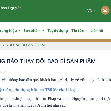
 Phan Nguyễn
VN
ương hiệu
Sản phẩm
Tuyển dụng
Tin tức
Liên hệ
AY ĐỔI BAO BÌ SẢN PHẨM
G BÁO THAY ĐỔI BAO BÌ SẢN PHẨM
2019
yễn thông báo đến quý khách hàng và đại lý về việc thay đổi bao bì 
ỳ trắng đa dụng hữu cơ T55 Markal 1kg
sản phẩm được nhập khẩu từ Pháp và Phan Nguyễn phân phối trực 
 đổi từ nhà sản xuất với chi tiết như sau: