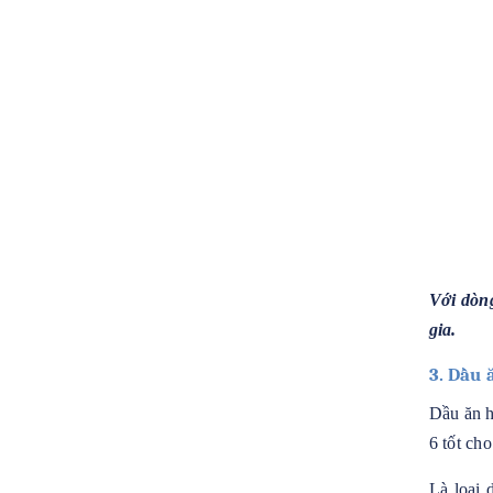
Với dòn
gia.
3. Dầu 
Dầu ăn h
6 tốt ch
Là loại 