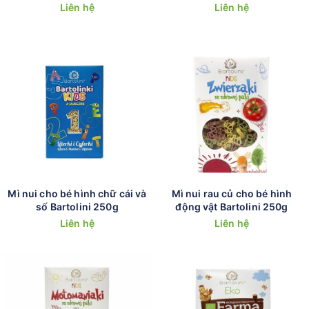
bé Bio Junior 200g
cho bé Bio Junior 200g
Liên hệ
Liên hệ
Mì nui cho bé hình chữ cái và
Mì nui rau củ cho bé hình
số Bartolini 250g
động vật Bartolini 250g
Liên hệ
Liên hệ