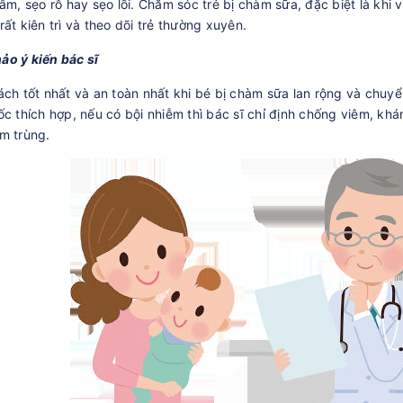
hâm, sẹo rỗ hay sẹo lồi. Chăm sóc trẻ bị chàm sữa, đặc biệt là kh
rất kiên trì và theo dõi trẻ thường xuyên.
o ý kiến bác sĩ
ách tốt nhất và an toàn nhất khi bé bị chàm sữa lan rộng và chuyể
ốc thích hợp, nếu có bội nhiễm thì bác sĩ chỉ định chống viêm, kh
m trùng.