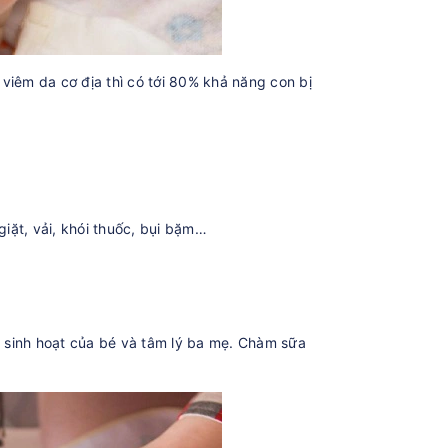
viêm da cơ địa thì có tới 80% khả năng con bị
iặt, vải, khói thuốc, bụi bặm…
 sinh hoạt của bé và tâm lý ba mẹ. Chàm sữa