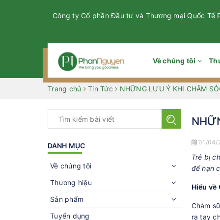
Công ty Cổ phần Đầu tư và Thương mại Quốc Tế
Về chúng tôi
Th
Trang chủ
Tin Tức
NHỮNG LƯU Ý KHI CHĂM SÓ
NHỮN
01/04/
DANH MỤC
Trẻ bị c
Về chúng tôi
để hạn 
Thương hiệu
Hiểu về
Sản phẩm
Chàm sữa
Tuyển dụng
ra tay c