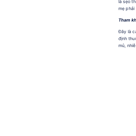
là sẹo t
mẹ phải 
Tham khả
Đây là c
định thu
mủ, nhiễ