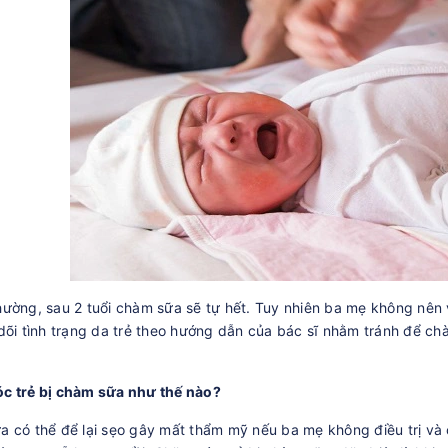
ường, sau 2 tuổi chàm sữa sẽ tự hết. Tuy nhiên ba mẹ không nên
dõi tình trạng da trẻ theo hướng dẫn của bác sĩ nhằm tránh để ch
c trẻ bị chàm sữa như thế nào?
 có thể để lại sẹo gây mất thẩm mỹ nếu ba mẹ không điều trị v