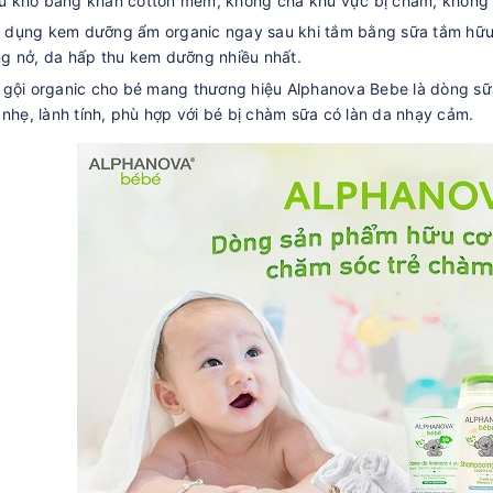
u khô bằng khăn cotton mềm, không chà khu vực bị chàm, không
 dụng kem dưỡng ẩm organic ngay sau khi tắm bằng sữa tắm hữu cơ
ng nở, da hấp thu kem dưỡng nhiều nhất.
gội organic cho bé mang thương hiệu Alphanova Bebe là dòng sữa 
 nhẹ, lành tính, phù hợp với bé bị chàm sữa có làn da nhạy cảm.