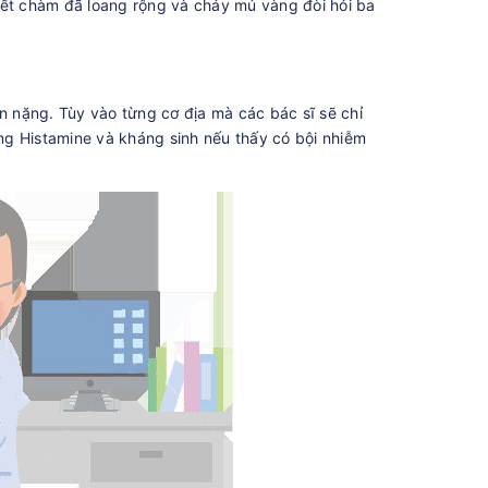
i vết chàm đã loang rộng và chảy mủ vàng đòi hỏi ba
n nặng. Tùy vào từng cơ địa mà các bác sĩ sẽ chỉ
áng Histamine và kháng sinh nếu thấy có bội nhiễm