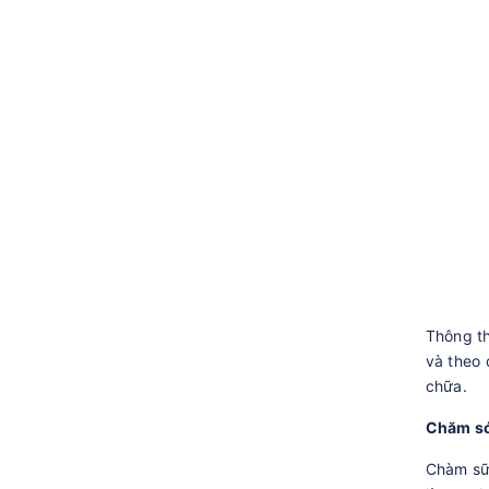
Thông th
và theo 
chữa.
Chăm só
Chàm sữa