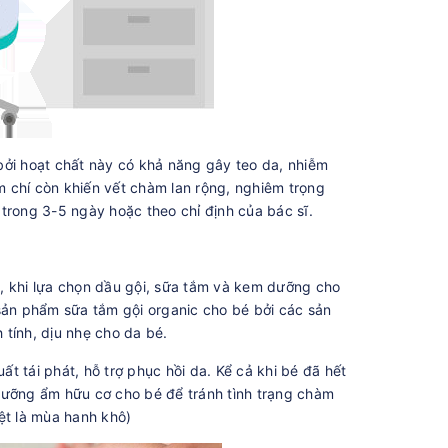
bởi hoạt chất này có khả năng gây teo da, nhiễm
 chí còn khiến vết chàm lan rộng, nghiêm trọng
trong 3-5 ngày hoặc theo chỉ định của bác sĩ.
, khi lựa chọn dầu gội, sữa tắm và kem dưỡng cho
 sản phẩm sữa tắm gội organic cho bé bởi các sản
tính, dịu nhẹ cho da bé.
 tái phát, hỗ trợ phục hồi da. Kể cả khi bé đã hết
ưỡng ẩm hữu cơ cho bé để tránh tình trạng chàm
ệt là mùa hanh khô)