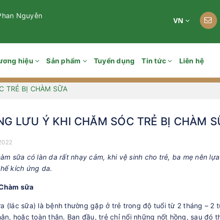
 Phan Nguyễn
VN
ương hiệu
Sản phẩm
Tuyển dụng
Tin tức
Liên hệ
C TRẺ BỊ CHÀM SỮA
G LƯU Ý KHI CHĂM SÓC TRẺ BỊ CHÀM S
2022
hàm sữa có làn da rất nhạy cảm, khi vệ sinh cho trẻ, ba mẹ nên lựa
chế kích ứng da.
 Chàm sữa
 (lác sữa) là bệnh thường gặp ở trẻ trong độ tuổi từ 2 tháng – 2 t
hân, hoặc toàn thân. Ban đầu, trẻ chỉ nổi những nốt hồng, sau đó 