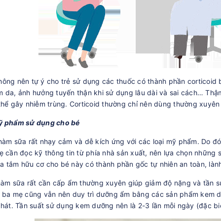
ông nên tự ý cho trẻ sử dụng các thuốc có thành phần corticoid 
 da, ảnh hưởng tuyến thận khi sử dụng lâu dài và sai cách… Thậm
thể gây nhiễm trùng. Corticoid thường chỉ nên dùng thường xuyên 
ỹ phẩm sử dụng cho bé
hàm sữa rất nhạy cảm và dễ kích ứng với các loại mỹ phẩm. Do đó
ẹ cần đọc kỹ thông tin từ phía nhà sản xuất, nên lựa chọn những
 tắm hữu cơ cho bé này có thành phần gốc tự nhiên an toàn, lành 
hàm sữa rất cần cấp ẩm thường xuyên giúp giảm độ nặng và tần suất
, ba mẹ cũng vẫn nên duy trì dưỡng ẩm bằng các sản phẩm kem d
phát. Tần suất sử dụng kem dưỡng nên là 2-3 lần mỗi ngày (đặc bi