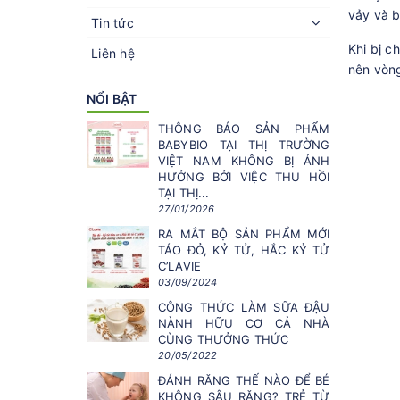
vảy và b
Tin tức
Khi bị c
Liên hệ
nên vòng
NỔI BẬT
THÔNG BÁO SẢN PHẨM
BABYBIO TẠI THỊ TRƯỜNG
VIỆT NAM KHÔNG BỊ ẢNH
HƯỞNG BỞI VIỆC THU HỒI
TẠI THỊ...
27/01/2026
RA MẮT BỘ SẢN PHẨM MỚI
TÁO ĐỎ, KỶ TỬ, HẮC KỶ TỬ
C’LAVIE
03/09/2024
CÔNG THỨC LÀM SỮA ĐẬU
NÀNH HỮU CƠ CẢ NHÀ
CÙNG THƯỞNG THỨC
20/05/2022
ĐÁNH RĂNG THẾ NÀO ĐỂ BÉ
KHÔNG SÂU RĂNG? TRẺ TỪ