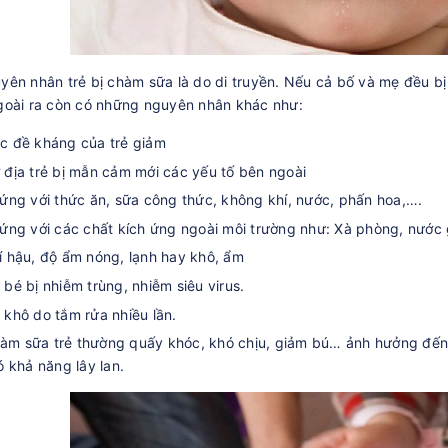
ên nhân trẻ bị chàm sữa là do di truyền. Nếu cả bố và mẹ đều bị 
goài ra còn có những nguyên nhân khác như:
c đề kháng của trẻ giảm
 địa trẻ bị mẫn cảm mới các yếu tố bên ngoài
 ứng với thức ăn, sữa công thức, không khí, nước, phấn hoa,….
 ứng với các chất kích ứng ngoài môi trường như: Xà phòng, nước g
í hậu, độ ẩm nóng, lạnh hay khô, ẩm
 bé bị nhiễm trùng, nhiễm siêu virus.
 khô do tắm rửa nhiều lần.
hàm sữa trẻ thường quấy khóc, khó chịu, giảm bú… ảnh hưởng đến
 khả năng lây lan.