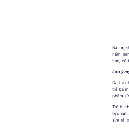
Ba mẹ kh
nấm, sạm
hơn, có 
Lưu ý m
Da trẻ c
trẻ ba m
phẩm sữa
Trẻ bị c
bị chàm
sữa tái 