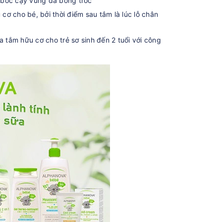
 bóc cậy vùng da bong tróc
 cho bé, bởi thời điểm sau tắm là lúc lỗ chân
tắm hữu cơ cho trẻ sơ sinh đến 2 tuổi với công