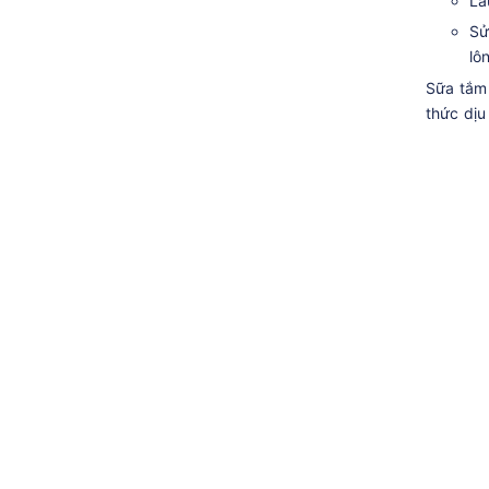
La
Sử
lô
Sữa tắm 
thức dịu