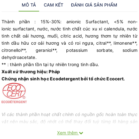
MÔ TẢ
CAM KẾT
ĐÁNH GIÁ SẢN PHẨM
Thành phần : 15%-30%: anionic Surfactant, <5% non-
ionic surfactant, nước, nước tinh chất cúc xu xi calendula, nước
tinh chất oải hương, muối, citric acid, hương thơm tự nhiên từ
tinh dầu hữu cơ oải hương và cỏ roi ngựa, citral**, limonene**,
citronellol**, geraniol**, potassium sorbate, sodium
dehydroacetate.
** : thành phần tồn tại tự nhiên trong tinh dầu.
Xuất xứ thương hiệu: Pháp
Chứng nhận sinh học Ecodetergent bởi tổ chức Ecocert.
Vì các thành phần hoạt chất chính có nguồn gốc hoàn toàn thực
vật nên màu sắc, độ nhớt có thể thay đổi tuỳ từng lô hàng sản
xuất, do chất lượng của nguyên liệu đầu vào có thể khác nhau
Xem thêm
theo từng đợt thu hoạch. Tuy nhiên, điều này không ảnh hưởng