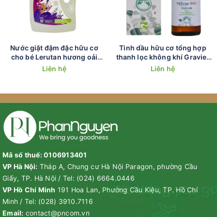
Nước giặt đậm đặc hữu cơ
Tinh dầu hữu cơ tổng hợp
cho bé Lerutan hương oải
thanh lọc không khí Gravier
hương 1.5L
30ml
Liên hệ
Liên hệ
Mã số thuế: 0106913401
VP Hà Nội:
Tháp A, Chung cư Hà Nội Paragon, phường Cầu
Giấy, TP. Hà Nội
/
Tel:
(024) 6664.0446
VP Hồ Chí Minh
191 Hoa Lan, Phường Cầu Kiệu, TP. Hồ Chí
Minh
/
Tel:
(028) 3910.7116
Email:
contact@pncom.vn